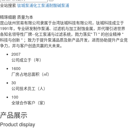
全站搜索
钛城泵浦
化工泵浦
耐酸碱泵浦
精琢细磨 质量为本
昆山钛州贸易有限公司隶属于台湾钛城科技有限公司，钛城科技成立于
1991年，专业研发制作泵浦、过滤机与加工耐蚀金属，并代理引进世界
各知名领导性厂牌--化工泵浦与过滤系统，戮力落实" TI " 的创业精神 "
科技与创新 " ；致力于提升泵浦品质及新产品开发，进而协助提升产业竞
争力，并与客户创造共赢的大未来。
2007
公司成立于（年）
1600
厂房占地总面积（㎡）
30
公司技术员工（人）
100
全球合作客户（家）
产品展示
P
roduct display